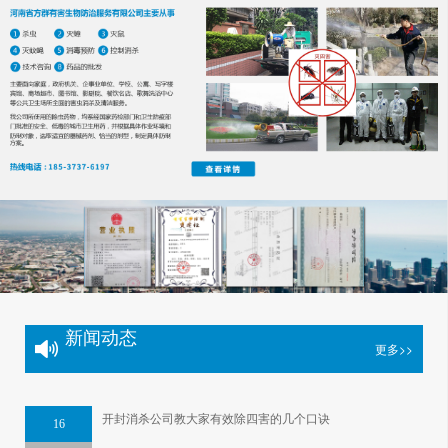
药品的批发服务。
本公司自成立以来，承接了许多市
区及各县区的大型超市、酒店、洗浴、
医院、学校等消杀服务，受到社会各界
广泛好评。本公司具有一批技术知识和
经验丰富的业务人员，社会责任感强，
服务态度好，将竭力为开封地区的消
杀、消毒提供优
良
服务。
本公司主要面向机关单位、企事业
单位、集贸市场、居民小区、学校、医
新闻动态
更多>>
院、公寓、写字楼、宾馆、饭店、商场
超市、图书馆、影剧院、餐饮店、洗浴
开封消杀公司教大家有效除四害的几个口诀
16
中心，以及家庭等场所，提供害虫杀灭