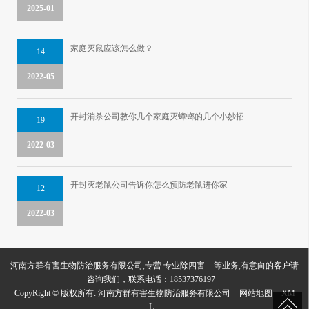
2025-01
及消毒服务。我公司所使用的除虫药
物，均系经有关部门批准的
效果佳
、低
家庭灭鼠应该怎么做？
14
毒的城市卫生杀虫剂，三证齐全，并根
2022-05
据具体作业环境和防制对象，选取适宜
的器械药剂、恰当的剂型，制定具体防
开封消杀公司教你几个家庭灭蟑螂的几个小妙招
19
制方案，由技术人员实施消杀消毒服
2022-03
务，尽力为客户提供满意的防治效果，
努力打造成为开封地区的
让老百姓放心
开封灭老鼠公司告诉你怎么预防老鼠进你家
12
的生物防治公司
。本公司提供老鼠、蟑
2022-03
螂、蚊蝇、跳蚤、虱、臭虫等害虫的综
合治理，提供室内外环境常规消毒、终
河南方群有害生物防治服务有限公司,专营
专业除四害
等业务,有意向的客户请
末消毒，降低传染病的传播风险，可以
咨询我们，联系电话：
18537376197
CopyRight © 版权所有:
河南方群有害生物防治服务有限公司
网站地图
XM
选择一次性的服务或包年服务，我们承
L