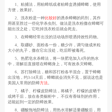
1
、粘捕法，用粘蟑纸或者粘蟑盒诱捕蟑螂，使用
方便，效果好。
2
、洗衣粉是一种
比较好
的诱杀蟑螂的药剂，其作
用甚至胜过一些化学杀虫剂。做法是洗衣粉撒在蟑螂可
能出没之处，它吃掉洗衣粉后就会死去。
3
、在蟑螂经常出没的活动场所喷洒持效性药物。
4
、取硼砂、面粉各一份，糖少许，调匀做成米粒
大小的丸子，撒在它出没处，吃后即被毒死。
5
、热肥皂水杀蟑法，将一块肥皂加入4升的热水
中，溶解后直接喷在蟑螂身上，可有效杀灭蟑螂。
6
、苏打除蟑法，糖和苏打粉各半混合，置于蟑螂
出没地，约3-14天后，蟑螂就会消失不见，据说这也是
美国人常用的防蟑
方法
。
7
、橘子、柠檬皮防蟑法，将橘子、柠檬的皮晒干
或烤干后，放在各类橱柜中， 不仅有香味剂的作用，
还能起到一定的防蟑效果。
8
、硼酸拖地防蟑法，用热水溶解适量硼酸后，用