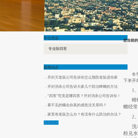
学生风采
您当前的
专业除四害
新闻动态
冬
开封灭老鼠公司告诉你怎么预防老鼠进你家
下来开
开封消杀公司告诉大家几个防治蟑螂的方法
1
“四害”究竟是哪四害？开封消杀公司告诉你！
蟑
看不见的螨虫你真的感觉没关系吗？
螂经常
家里有老鼠怎么办？有没有什么防治的办法？
2
查看更多
洗
粉兑水