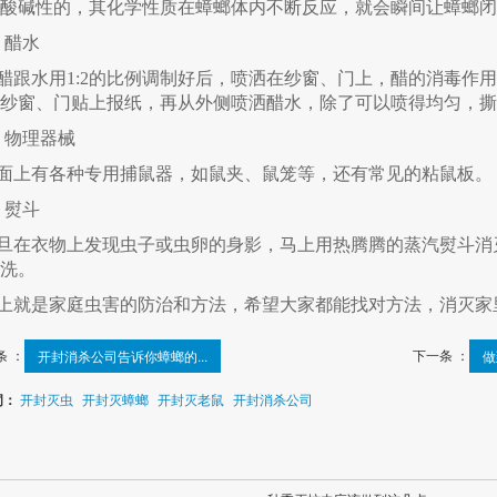
酸碱性的，其化学性质在蟑螂体内不断反应，就会瞬间让蟑螂闭
、醋水
醋跟水用1:2的比例调制好后，喷洒在纱窗、门上，醋的消毒作
纱窗、门贴上报纸，再从外侧喷洒醋水，除了可以喷得均匀，撕
、物理器械
面上有各种专用捕鼠器，如鼠夹、鼠笼等，还有常见的粘鼠板。
、熨斗
旦在衣物上发现虫子或虫卵的身影，马上用热腾腾的蒸汽熨斗消
洗。
上就是家庭虫害的防治和方法，希望大家都能找对方法，消灭家
条 ：
下一条 ：
开封消杀公司告诉你蟑螂的...
做
词：
开封灭虫
开封灭蟑螂
开封灭老鼠
开封消杀公司