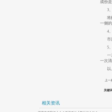
成份是
3
将
一侧的
4
市
5
一
一次清
以
上一
关键
相关资讯