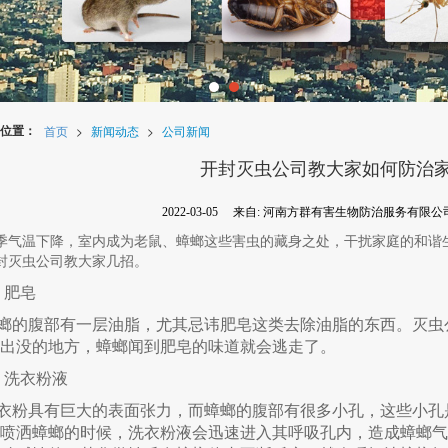
位置：
首页
>
新闻动态
>
公司新闻
开封灭虫公司教大家如何防治
2022-03-05
来自:
河南方群有害生物防治服务有限公
季气温下降，室内成为老鼠、蟑螂这些害虫的藏身之处，干扰家庭的和谐
封灭虫公司教大家几招。
、肥皂
螂的腹部有一层油脂，尤其忌讳肥皂这类去除油脂的东西。灭虫
出没的地方，蟑螂闻到肥皂的味道就会逃走了。
、洗衣粉液
衣粉具有巨大的表面张力，而蟑螂的腹部有很多小孔，这些小孔
喷洒蟑螂的时候，洗衣粉液会迅速进入其呼吸孔内，造成蟑螂气