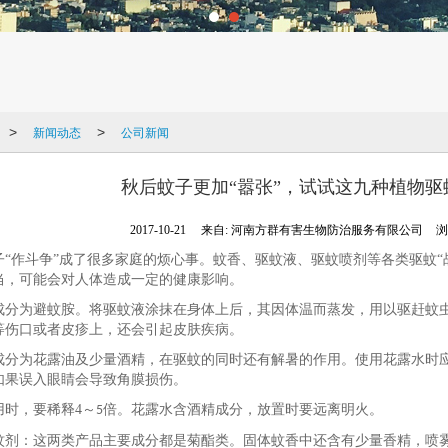
新闻动态
公司新闻
>
>
秋后蚊子更加“嚣张”，试试这九种植物驱蚊
2017-10-21
来自:
河南方群有害生物防治服务有限公司
浏
子
“作斗争”成了很多家庭的烦心事。蚊香、驱蚊液、驱蚊喷剂等各类驱蚊“
当，可能会对人体造成一定的健康影响。
为避蚊胺。将驱蚊液涂抹在身体上后，其因体温而蒸发，用以驱赶蚊虫
等伤口或者皮疹上，还会引起皮肤疾病。
为花露油及少量酒精，在驱蚊的同时还有解暑的作用。使用花露水时应
如果误入眼睛会导致角膜损伤。
时，要稀释
4
～
倍。花露水含酒精成分，放置时要远离明火。
5
：这两类产品主要成分都是菊酯类。固体蚊香中还含有少量香精，喷雾