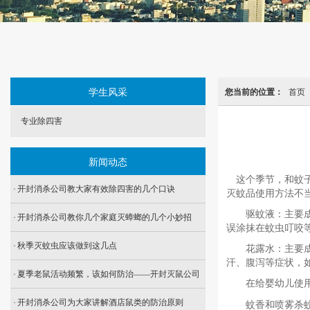
学生风采
您当前的位置：
首页
专业除四害
新闻动态
这个季节，和蚊
开封消杀公司教大家有效除四害的几个口诀
灭蚊品使用方法不
驱蚊液：主要成分
开封消杀公司教你几个家庭灭蟑螂的几个小妙招
误涂抹在蚊虫叮咬
秋季灭蚊虫应该做到这几点
花露水：主要成分
汗、腹泻等症状，
夏季老鼠活动频繁，该如何防治——开封灭鼠公司
在给婴幼儿使用
开封消杀公司为大家讲解酒店鼠类的防治原则
蚊香和喷雾杀蚊剂