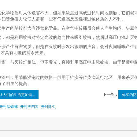
学物质对人体危害不大，但如果浓度过高或过长时间地接触，它们就可
孕妇等免疫力较低人群和一些有气道高反应性和过敏体质的人不利。
产的杀蚊剂含有违禁化学品。在空气中传播后会使人产生胸闷、头晕等
都是利用蚊虫对特定光波的趋向性来吸引蚊虫，然后以高压电流击灭蚊
产生有害物质，但是在灭蚊时会发出很响的声音，会对夜间睡眠产生影
，才具有明显的捕杀效果。
：与灭蚊灯相似，但不发光，直接利用高压电击毙蚊虫。由于是带电装
料：用菊酯浸泡过的蚊帐一般用于疟疾等传染病流行地区，用来杀灭传
有了明显的提高。
下一条 ：
让人们的生活更加健...
你买的防
开封除蟑螂
开封灭四害
开封除虫