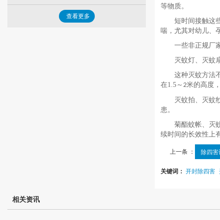
等物质。
查看更多
短时间接触这些化
喘，尤其对幼儿、
一些非正规厂家生
灭蚊灯、灭蚊扇：
这种灭蚊方法不会
在
1.5
～
米的高度
2
灭蚊拍、灭蚊纱窗
患。
菊酯蚊帐、灭蚊涂
续时间的长效性上
上一条 ：
除四害
关键词：
开封除四害
相关资讯